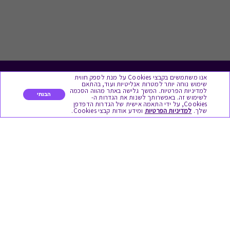
אנו משתמשים בקבצי Cookies על מנת לספק חווית
לתת מתנה
שימוש נוחה יותר למטרות אנליטיות ועוד, בהתאם
למדיניות הפרטיות. המשך גלישה באתר מהווה הסכמה
הבנתי
לשימוש זה. באפשרותך לשנות את הגדרות ה-
כל המתנות
Cookies, על ידי התאמה אישית של הגדרות הדפדפן
שלך.
למדיניות הפרטיות
ומידע אודות קבצי Cookies.
מתנות ללידה
מתנה למורה ולגננת לסוף שנה
מסעדות ובתי קפה
ארוחות בוקר
יקבים ומבשלות
צימרים ובתי מלון