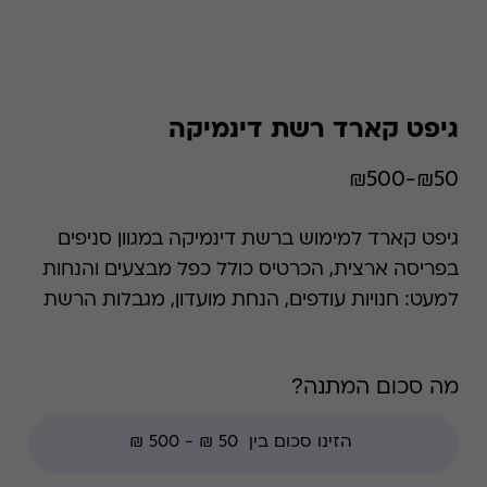
גיפט קארד רשת דינמיקה
₪50-₪500
גיפט קארד למימוש ברשת דינמיקה במגוון סניפים
בפריסה ארצית, הכרטיס כולל כפל מבצעים והנחות
למעט: חנויות עודפים, הנחת מועדון, מגבלות הרשת
וצבירת נקודות של בית העסק. טלפונים ניידים,
אביזרים, גאדג'טים ומוצרי חשמל. *קודי הנחה אינם
מה סכום המתנה?
תקפים בגיפט קארד זה.