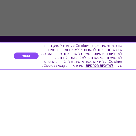
אנו משתמשים בקבצי Cookies על מנת לספק חווית
לתת מתנה
שימוש נוחה יותר למטרות אנליטיות ועוד, בהתאם
למדיניות הפרטיות. המשך גלישה באתר מהווה הסכמה
הבנתי
לשימוש זה. באפשרותך לשנות את הגדרות ה-
כל המתנות
Cookies, על ידי התאמה אישית של הגדרות הדפדפן
שלך.
למדיניות הפרטיות
ומידע אודות קבצי Cookies.
מתנות ללידה
מתנה למורה ולגננת לסוף שנה
מסעדות ובתי קפה
ארוחות בוקר
יקבים ומבשלות
צימרים ובתי מלון