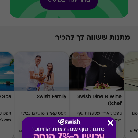
בירור יתרה בכרטיס
מתנות ששווה לך להכיר
& Spa
Swish Family
Swish Dine & Wine
(chef)
וון
גיפט קארד מסעדות שף
גיפט קארד מושלם לבילוי
גיפט ק
בפריסה ארצית
משפחתי
מושלמ
₪20-₪500
₪60-₪1000