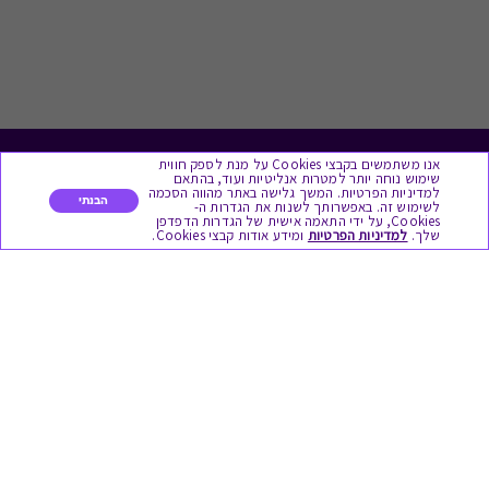
אנו משתמשים בקבצי Cookies על מנת לספק חווית
לתת מתנה
שימוש נוחה יותר למטרות אנליטיות ועוד, בהתאם
למדיניות הפרטיות. המשך גלישה באתר מהווה הסכמה
הבנתי
לשימוש זה. באפשרותך לשנות את הגדרות ה-
כל המתנות
Cookies, על ידי התאמה אישית של הגדרות הדפדפן
שלך.
למדיניות הפרטיות
ומידע אודות קבצי Cookies.
מתנות ללידה
מתנה למורה ולגננת לסוף שנה
מסעדות ובתי קפה
ארוחות בוקר
יקבים ומבשלות
צימרים ובתי מלון