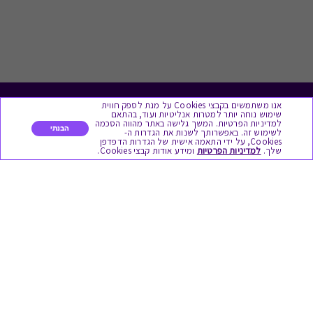
אנו משתמשים בקבצי Cookies על מנת לספק חווית
לתת מתנה
שימוש נוחה יותר למטרות אנליטיות ועוד, בהתאם
למדיניות הפרטיות. המשך גלישה באתר מהווה הסכמה
הבנתי
לשימוש זה. באפשרותך לשנות את הגדרות ה-
כל המתנות
Cookies, על ידי התאמה אישית של הגדרות הדפדפן
שלך.
למדיניות הפרטיות
ומידע אודות קבצי Cookies.
מתנות ללידה
מתנה למורה ולגננת לסוף שנה
מסעדות ובתי קפה
ארוחות בוקר
יקבים ומבשלות
צימרים ובתי מלון