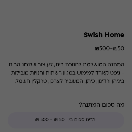
Swish Home
₪50-₪500
המתנה המושלמת לחנוכת בית, לעיצוב ושדרוג הבית
- גיפט קארד למימוש במגוון רשתות וחנויות מובילות
ביניהן ורדינון, כיתן, המשביר לצרכן, טרקלין חשמל,
פוקס הום, גולף אנד קו ושקם אלקטריק. הכרטיס
כולל כפל מבצעים והנחות למעט: חנויות עודפים,
מה סכום המתנה?
הנחת מועדון, מגבלות הרשת וצבירת נקודות של בית
העסק.