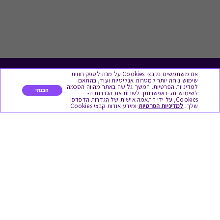
אנו משתמשים בקבצי Cookies על מנת לספק חווית
לתת מתנה
שימוש נוחה יותר למטרות אנליטיות ועוד, בהתאם
למדיניות הפרטיות. המשך גלישה באתר מהווה הסכמה
הבנתי
לשימוש זה. באפשרותך לשנות את הגדרות ה-
כל המתנות
Cookies, על ידי התאמה אישית של הגדרות הדפדפן
שלך.
למדיניות הפרטיות
ומידע אודות קבצי Cookies.
מתנות ללידה
מתנה למורה ולגננת לסוף שנה
מסעדות ובתי קפה
ארוחות בוקר
יקבים ומבשלות
צימרים ובתי מלון