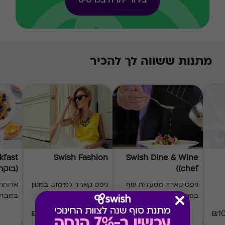
בירור יתרה בכרטיס
מתנות ששווה לך להכיר
kfast
Swish Fashion
Swish Dine & Wine
(chef)
(בוקר 10
גיפט קארד מסעדות שף
גיפט קארד למימוש במגוון
ארוחת 
בפריסה ארצית
מותגי אופנה
במבחר
₪20-₪500
₪60-₪1000