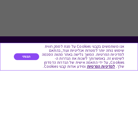
אנו משתמשים בקבצי Cookies על מנת לספק חווית
לתת מתנה
שימוש נוחה יותר למטרות אנליטיות ועוד, בהתאם
למדיניות הפרטיות. המשך גלישה באתר מהווה הסכמה
הבנתי
לשימוש זה. באפשרותך לשנות את הגדרות ה-
כל המתנות
Cookies, על ידי התאמה אישית של הגדרות הדפדפן
שלך.
למדיניות הפרטיות
ומידע אודות קבצי Cookies.
מתנות ללידה
מתנה למורה ולגננת לסוף שנה
מסעדות ובתי קפה
ארוחות בוקר
יקבים ומבשלות
צימרים ובתי מלון