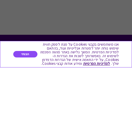
אנו משתמשים בקבצי Cookies על מנת לספק חווית
לתת מתנה
שימוש נוחה יותר למטרות אנליטיות ועוד, בהתאם
למדיניות הפרטיות. המשך גלישה באתר מהווה הסכמה
הבנתי
לשימוש זה. באפשרותך לשנות את הגדרות ה-
כל המתנות
Cookies, על ידי התאמה אישית של הגדרות הדפדפן
שלך.
למדיניות הפרטיות
ומידע אודות קבצי Cookies.
מתנות ללידה
מתנה למורה ולגננת לסוף שנה
מסעדות ובתי קפה
ארוחות בוקר
יקבים ומבשלות
צימרים ובתי מלון