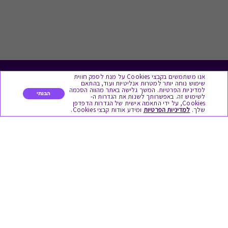
אנו משתמשים בקבצי Cookies על מנת לספק חווית
לתת מתנה
שימוש נוחה יותר למטרות אנליטיות ועוד, בהתאם
למדיניות הפרטיות. המשך גלישה באתר מהווה הסכמה
הבנתי
לשימוש זה. באפשרותך לשנות את הגדרות ה-
כל המתנות
Cookies, על ידי התאמה אישית של הגדרות הדפדפן
שלך.
למדיניות הפרטיות
ומידע אודות קבצי Cookies.
מתנות ללידה
מתנה למורה ולגננת לסוף שנה
מסעדות ובתי קפה
ארוחות בוקר
יקבים ומבשלות
צימרים ובתי מלון