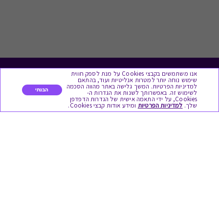
אנו משתמשים בקבצי Cookies על מנת לספק חווית
לתת מתנה
שימוש נוחה יותר למטרות אנליטיות ועוד, בהתאם
למדיניות הפרטיות. המשך גלישה באתר מהווה הסכמה
הבנתי
לשימוש זה. באפשרותך לשנות את הגדרות ה-
כל המתנות
Cookies, על ידי התאמה אישית של הגדרות הדפדפן
שלך.
למדיניות הפרטיות
ומידע אודות קבצי Cookies.
מתנות ללידה
מתנה למורה ולגננת לסוף שנה
מסעדות ובתי קפה
ארוחות בוקר
יקבים ומבשלות
צימרים ובתי מלון