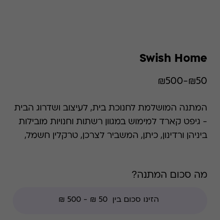
Swish Home
₪50-₪500
המתנה המושלמת לחנוכת בית, לעיצוב ושדרוג הבית
- גיפט קארד למימוש במגוון רשתות וחנויות מובילות
ביניהן ורדינון, כיתן, המשביר לצרכן, טרקלין חשמל,
פוקס הום, גולף אנד קו ושקם אלקטריק. הכרטיס
כולל כפל מבצעים והנחות למעט: חנויות עודפים,
מה סכום המתנה?
הנחת מועדון, מגבלות הרשת וצבירת נקודות של בית
העסק.