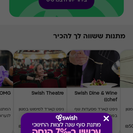
בירור יתרה בכרטיס
מתנות ששווה לך להכיר
 OMG
Swish Theatre
Swish Dine & Wine
(chef)
וון
גיפט קארד מסעדות שף
גיפט קארד למימוש במגוון
המתנה
בפריסה ארצית
תיאטראות
לנערות
₪50-₪500
₪60-₪1000