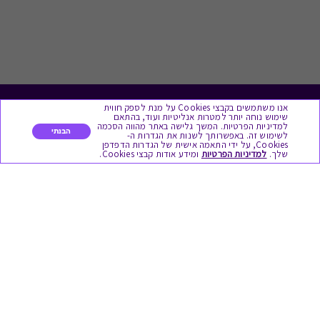
אנו משתמשים בקבצי Cookies על מנת לספק חווית
לתת מתנה
שימוש נוחה יותר למטרות אנליטיות ועוד, בהתאם
למדיניות הפרטיות. המשך גלישה באתר מהווה הסכמה
הבנתי
לשימוש זה. באפשרותך לשנות את הגדרות ה-
כל המתנות
Cookies, על ידי התאמה אישית של הגדרות הדפדפן
שלך.
למדיניות הפרטיות
ומידע אודות קבצי Cookies.
מתנות ללידה
מתנה למורה ולגננת לסוף שנה
מסעדות ובתי קפה
ארוחות בוקר
יקבים ומבשלות
צימרים ובתי מלון