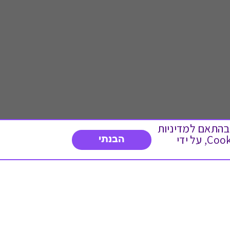
 ועוד, בהתאם למדיניות
הפרטיות. המשך גלישה באתר מהווה הסכמה לשימוש זה. באפשרותך לשנות את הגדרות ה- Cookies, על ידי
הבנתי
דברו איתנו
03-3737392
א'-ה' 9:00-17:00
פנייה לשירות לקוחות