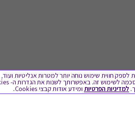
ים בקבצי Cookies על מנת לספק חווית שימוש נוחה יותר למטרות אנליטיות
.
למדיניות הפרטיות
ומידע אודות קבצי Cookies.
לתת מתנה
טוב לדעת
כל המתנות
בירור יתרה בגיפט קארד
מתנות ללידה
שאלות נפוצות
מתנה למורה ולגננת לסוף שנה
Swish בתקשורת
מסעדות ובתי קפה
שחזור קוד דיגיטלי