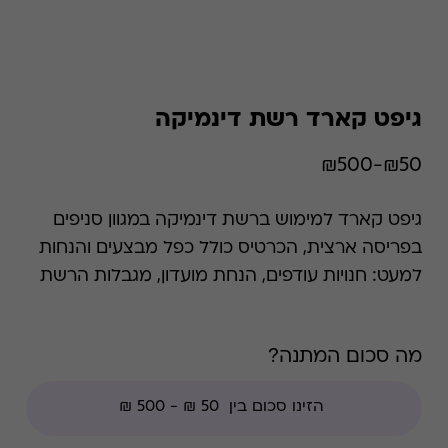
גיפט קארד רשת דינמיקה
₪50-₪500
גיפט קארד למימוש ברשת דינמיקה במגוון סניפים
בפריסה ארצית, הכרטיס כולל כפל מבצעים והנחות
למעט: חנויות עודפים, הנחת מועדון, מגבלות הרשת
וצבירת נקודות של בית העסק. טלפונים ניידים,
אביזרים, גאדג'טים ומוצרי חשמל. *קודי הנחה אינם
מה סכום המתנה?
תקפים בגיפט קארד זה.