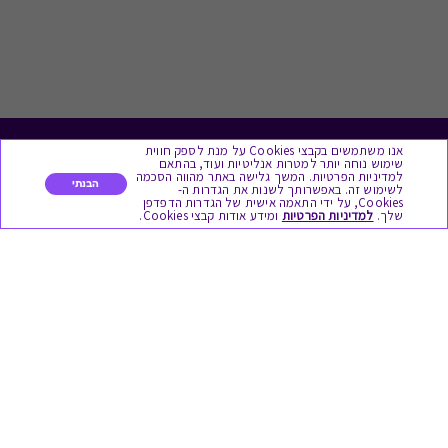
אנו משתמשים בקבצי Cookies על מנת לספק חווית
לתת מתנה
שימוש נוחה יותר למטרות אנליטיות ועוד, בהתאם
למדיניות הפרטיות. המשך גלישה באתר מהווה הסכמה
הבנתי
לשימוש זה. באפשרותך לשנות את הגדרות ה-
כל המתנות
Cookies, על ידי התאמה אישית של הגדרות הדפדפן
שלך.
למדיניות הפרטיות
ומידע אודות קבצי Cookies.
מתנות ללידה
מתנה למורה ולגננת לסוף שנה
מסעדות ובתי קפה
ארוחות בוקר
יקבים ומבשלות
צימרים ובתי מלון