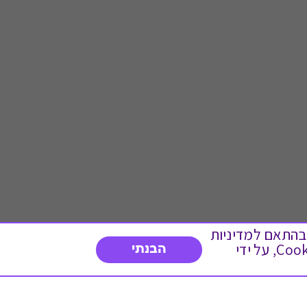
 ועוד, בהתאם למדיניות
הפרטיות. המשך גלישה באתר מהווה הסכמה לשימוש זה. באפשרותך לשנות את הגדרות ה- Cookies, על ידי
הבנתי
דברו איתנו
03-3737392