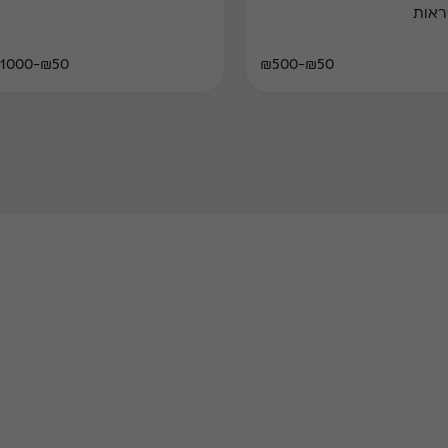
ראות
₪50-₪1000
₪50-₪500