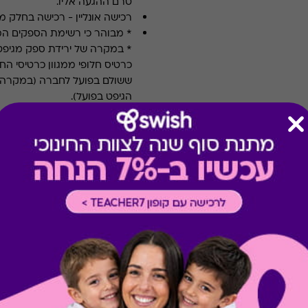
טרם ההגעה אליו.
רכישה אונליין
-
רכישה בחלק מאת
* מבוהר כי רשימת הספקים ה
* במקרה של ירידת ספק מגיפט
כרטיס חלופי ממגוון כרטיסי הח
ששולם בפועל לחברה (במקרה כז
הגיפט בפועל).
קיבלת מתנה כזו?
בירור יתרה בכרטיס