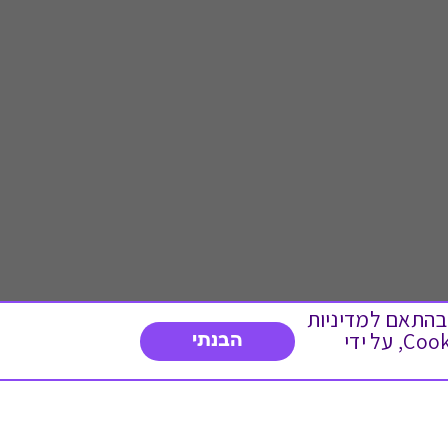
 ועוד, בהתאם למדיניות
הפרטיות. המשך גלישה באתר מהווה הסכמה לשימוש זה. באפשרותך לשנות את הגדרות ה- Cookies, על ידי
הבנתי
דברו איתנו
03-3737392