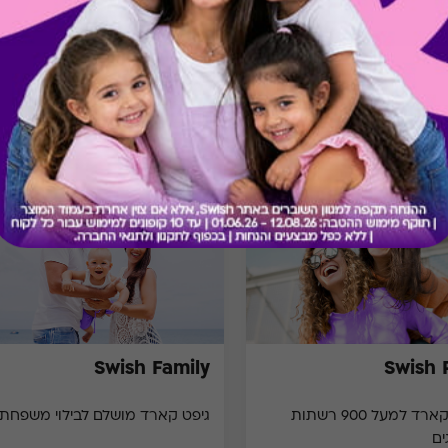
מתנות ששווה לך להכיר
Swish Family
Swish 
גיפט קארד למעל 900 רשתות
גיפט קארד מושלם לבילוי משפחתי
ים