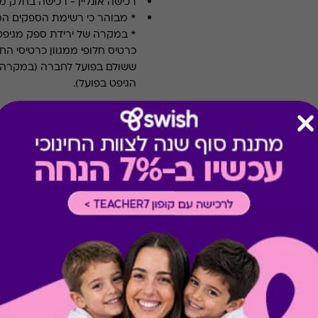
רכישה אונליין
-
רכישה בחלק מאת
* מבוהר כי רשימת הספקים ה
* במקרה של ירידת ספק מגיפט
כרטיס חלופי ממגוון כרטיסי הח
ששולם בפועל לחברה (במקרה כז
הגיפט בפועל).
קיבלת מתנה כזו?
בירור יתרה בכרטיס