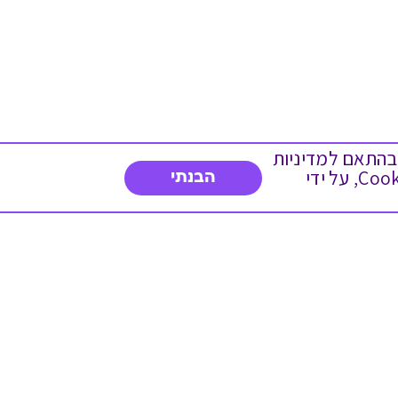
 ועוד, בהתאם למדיניות
הפרטיות. המשך גלישה באתר מהווה הסכמה לשימוש זה. באפשרותך לשנות את הגדרות ה- Cookies, על ידי
הבנתי
צרו איתנו קשר
03-5234754
א'-ה' 8:30-17:00
פנייה לשירות לקוחות