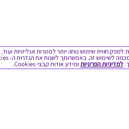
ים בקבצי Cookies על מנת לספק חווית שימוש נוחה יותר למטרות אנליטיות
.
למדיניות הפרטיות
ומידע אודות קבצי Cookies.
מגוון המתנות
שימושי
יום הולדת
בירור יתרה בגיפט קארד
לידות
שאלות נפוצות
תחרויות צוותיות
הצטרפות כספקים
תמריצים לסוכנים
תקנון האתר ותנאי שימוש
חגי תשרי
תקנון גיפט קארד