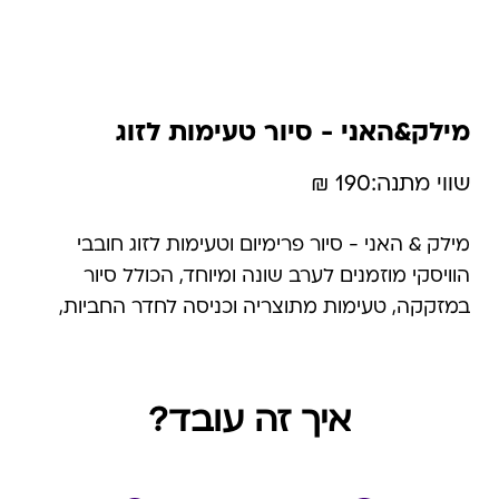
מילק&האני - סיור טעימות לזוג
שווי מתנה:
190 ₪
מילק & האני - סיור פרימיום וטעימות לזוג חובבי
הוויסקי מוזמנים לערב שונה ומיוחד, הכולל סיור
במזקקה, טעימות מתוצריה וכניסה לחדר החביות,
קודש הקודשים של המזקקה, לטעימה מעמיקה של
מוצרים מתיישנים, הישר מהחבית. זו הזדמנות
נהדרת לחוות את ההשפעה של העץ לסוגיו על טעמי
איך זה עובד?
הוויסקי, באווירה אינטימית וייחודית .