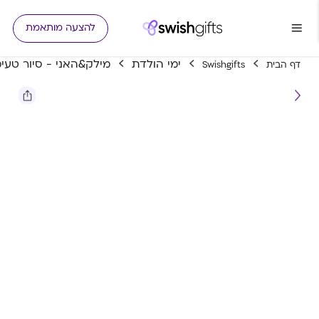
להצעה מותאמת
ימי הולדת
מילק&האני - סיור טעימ
דף הבית
Swishgifts