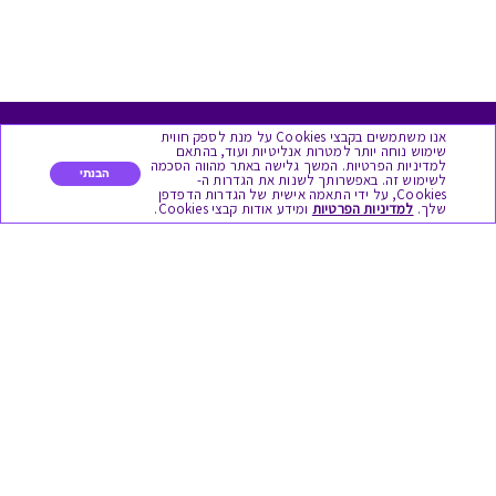
אנו משתמשים בקבצי Cookies על מנת לספק חווית
מגוון המתנות
שימוש נוחה יותר למטרות אנליטיות ועוד, בהתאם
למדיניות הפרטיות. המשך גלישה באתר מהווה הסכמה
הבנתי
לשימוש זה. באפשרותך לשנות את הגדרות ה-
Cookies, על ידי התאמה אישית של הגדרות הדפדפן
יום הולדת
שלך.
למדיניות הפרטיות
ומידע אודות קבצי Cookies.
לידות
תחרויות צוותיות
אירועי קיץ וחופשים
תמריצים לסוכנים
חגי תשרי
לידות
אופנה ולייף סטייל