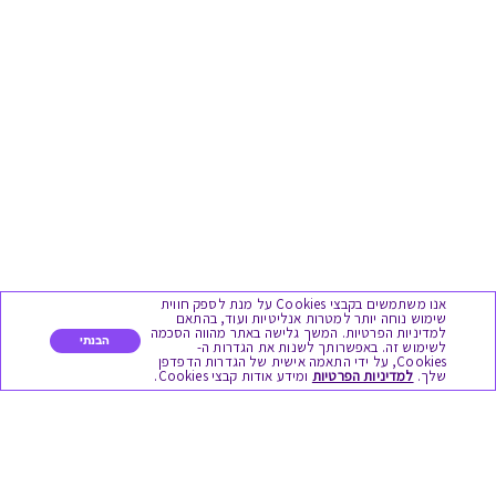
אנו משתמשים בקבצי Cookies על מנת לספק חווית
שימוש נוחה יותר למטרות אנליטיות ועוד, בהתאם
למדיניות הפרטיות. המשך גלישה באתר מהווה הסכמה
הבנתי
לשימוש זה. באפשרותך לשנות את הגדרות ה-
Cookies, על ידי התאמה אישית של הגדרות הדפדפן
שלך.
למדיניות הפרטיות
ומידע אודות קבצי Cookies.
מגוון המתנות
יום הולדת
לידות