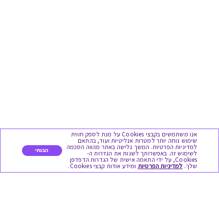
אנו משתמשים בקבצי Cookies על מנת לספק חווית
שימוש נוחה יותר למטרות אנליטיות ועוד, בהתאם
למדיניות הפרטיות. המשך גלישה באתר מהווה הסכמה
הבנתי
לשימוש זה. באפשרותך לשנות את הגדרות ה-
Cookies, על ידי התאמה אישית של הגדרות הדפדפן
שלך.
למדיניות הפרטיות
ומידע אודות קבצי Cookies.
מגוון המתנות
יום הולדת
לידות