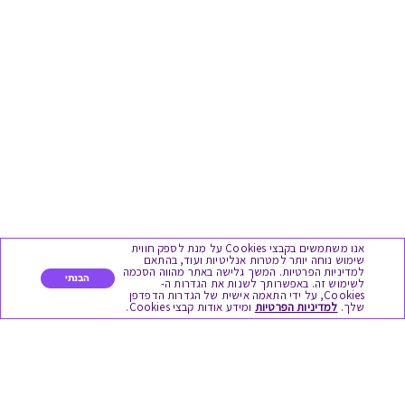
אנו משתמשים בקבצי Cookies על מנת לספק חווית
שימוש נוחה יותר למטרות אנליטיות ועוד, בהתאם
למדיניות הפרטיות. המשך גלישה באתר מהווה הסכמה
הבנתי
לשימוש זה. באפשרותך לשנות את הגדרות ה-
Cookies, על ידי התאמה אישית של הגדרות הדפדפן
שלך.
למדיניות הפרטיות
ומידע אודות קבצי Cookies.
מגוון המתנות
יום הולדת
לידות