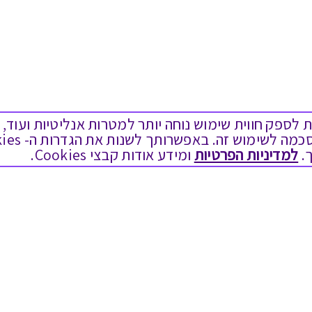
ים בקבצי Cookies על מנת לספק חווית שימוש נוחה יותר למטרות אנליטיות
.
למדיניות הפרטיות
ומידע אודות קבצי Cookies.
מגוון המתנות
שימושי
יום הולדת
בירור יתרה בגיפט קארד
לידות
שאלות נפוצות
תחרויות צוותיות
הצטרפות כספקים
תמריצים לסוכנים
תקנון האתר ותנאי שימוש
חגי תשרי
תקנון גיפט קארד