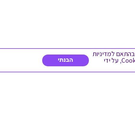
 ועוד, בהתאם למדיניות
הפרטיות. המשך גלישה באתר מהווה הסכמה לשימוש זה. באפשרותך לשנות את הגדרות ה- Cookies, על ידי
הבנתי
צרו איתנו קשר
03-5234754
א'-ה' 8:30-17:00
פנייה לשירות לקוחות