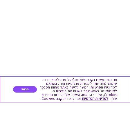
אנו משתמשים בקבצי Cookies על מנת לספק חווית
שימוש נוחה יותר למטרות אנליטיות ועוד, בהתאם
למדיניות הפרטיות. המשך גלישה באתר מהווה הסכמה
הבנתי
לשימוש זה. באפשרותך לשנות את הגדרות ה-
Cookies, על ידי התאמה אישית של הגדרות הדפדפן
שלך.
למדיניות הפרטיות
ומידע אודות קבצי Cookies.
מגוון המתנות
יום הולדת
לידות