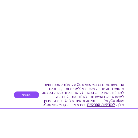
אנו משתמשים בקבצי Cookies על מנת לספק חווית
שימוש נוחה יותר למטרות אנליטיות ועוד, בהתאם
למדיניות הפרטיות. המשך גלישה באתר מהווה הסכמה
הבנתי
לשימוש זה. באפשרותך לשנות את הגדרות ה-
Cookies, על ידי התאמה אישית של הגדרות הדפדפן
שלך.
למדיניות הפרטיות
ומידע אודות קבצי Cookies.
מגוון המתנות
יום הולדת
לידות