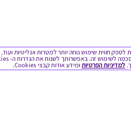
ים בקבצי Cookies על מנת לספק חווית שימוש נוחה יותר למטרות אנליטיות
.
למדיניות הפרטיות
ומידע אודות קבצי Cookies.
מגוון המתנות
שימושי
יום הולדת
בירור יתרה בגיפט קארד
לידות
שאלות נפוצות
תחרויות צוותיות
הצטרפות כספקים
תמריצים לסוכנים
תקנון האתר ותנאי שימוש
חגי תשרי
תקנון גיפט קארד