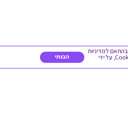
 ועוד, בהתאם למדיניות
הפרטיות. המשך גלישה באתר מהווה הסכמה לשימוש זה. באפשרותך לשנות את הגדרות ה- Cookies, על ידי
הבנתי
צרו איתנו קשר
03-5234754
א'-ה' 8:30-17:00
פנייה לשירות לקוחות