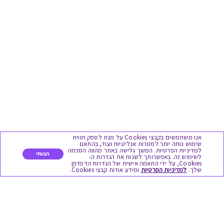
אנו משתמשים בקבצי Cookies על מנת לספק חווית
שימוש נוחה יותר למטרות אנליטיות ועוד, בהתאם
למדיניות הפרטיות. המשך גלישה באתר מהווה הסכמה
הבנתי
לשימוש זה. באפשרותך לשנות את הגדרות ה-
Cookies, על ידי התאמה אישית של הגדרות הדפדפן
שלך.
למדיניות הפרטיות
ומידע אודות קבצי Cookies.
מגוון המתנות
יום הולדת
לידות