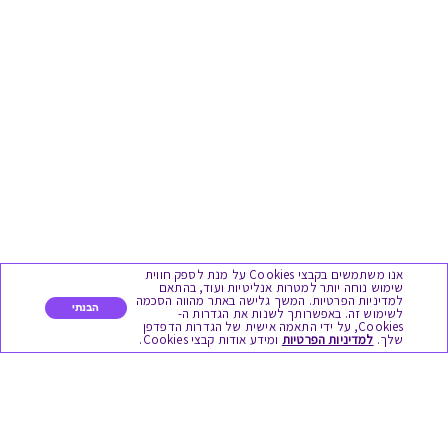
אנו משתמשים בקבצי Cookies על מנת לספק חווית
שימוש נוחה יותר למטרות אנליטיות ועוד, בהתאם
למדיניות הפרטיות. המשך גלישה באתר מהווה הסכמה
הבנתי
לשימוש זה. באפשרותך לשנות את הגדרות ה-
Cookies, על ידי התאמה אישית של הגדרות הדפדפן
שלך.
למדיניות הפרטיות
ומידע אודות קבצי Cookies.
מגוון המתנות
יום הולדת
לידות