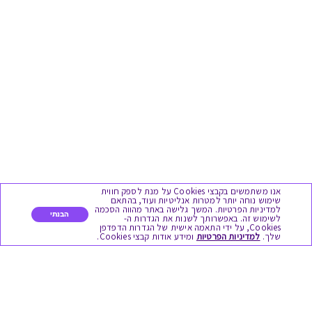
אנו משתמשים בקבצי Cookies על מנת לספק חווית
שימוש נוחה יותר למטרות אנליטיות ועוד, בהתאם
למדיניות הפרטיות. המשך גלישה באתר מהווה הסכמה
הבנתי
לשימוש זה. באפשרותך לשנות את הגדרות ה-
Cookies, על ידי התאמה אישית של הגדרות הדפדפן
שלך.
למדיניות הפרטיות
ומידע אודות קבצי Cookies.
מגוון המתנות
יום הולדת
לידות