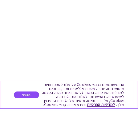
אנו משתמשים בקבצי Cookies על מנת לספק חווית
שימוש נוחה יותר למטרות אנליטיות ועוד, בהתאם
למדיניות הפרטיות. המשך גלישה באתר מהווה הסכמה
הבנתי
לשימוש זה. באפשרותך לשנות את הגדרות ה-
Cookies, על ידי התאמה אישית של הגדרות הדפדפן
שלך.
למדיניות הפרטיות
ומידע אודות קבצי Cookies.
מגוון המתנות
יום הולדת
לידות