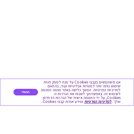
אנו משתמשים בקבצי Cookies על מנת לספק חווית
שימוש נוחה יותר למטרות אנליטיות ועוד, בהתאם
למדיניות הפרטיות. המשך גלישה באתר מהווה הסכמה
הבנתי
לשימוש זה. באפשרותך לשנות את הגדרות ה-
Cookies, על ידי התאמה אישית של הגדרות הדפדפן
שלך.
למדיניות הפרטיות
ומידע אודות קבצי Cookies.
מגוון המתנות
יום הולדת
לידות