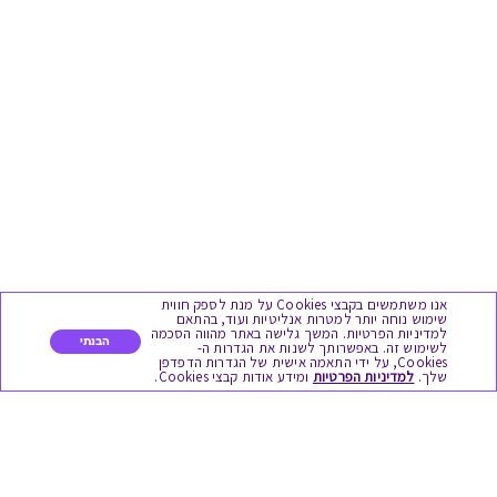
אנו משתמשים בקבצי Cookies על מנת לספק חווית
שימוש נוחה יותר למטרות אנליטיות ועוד, בהתאם
למדיניות הפרטיות. המשך גלישה באתר מהווה הסכמה
הבנתי
לשימוש זה. באפשרותך לשנות את הגדרות ה-
Cookies, על ידי התאמה אישית של הגדרות הדפדפן
שלך.
למדיניות הפרטיות
ומידע אודות קבצי Cookies.
מגוון המתנות
יום הולדת
לידות