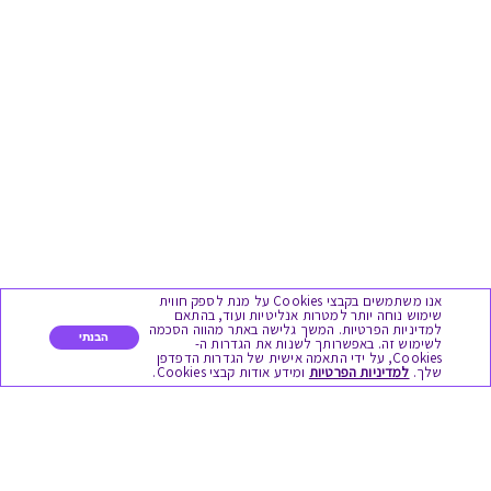
אנו משתמשים בקבצי Cookies על מנת לספק חווית
שימוש נוחה יותר למטרות אנליטיות ועוד, בהתאם
למדיניות הפרטיות. המשך גלישה באתר מהווה הסכמה
הבנתי
לשימוש זה. באפשרותך לשנות את הגדרות ה-
Cookies, על ידי התאמה אישית של הגדרות הדפדפן
שלך.
למדיניות הפרטיות
ומידע אודות קבצי Cookies.
מגוון המתנות
יום הולדת
לידות