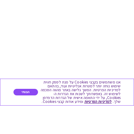
אנו משתמשים בקבצי Cookies על מנת לספק חווית
שימוש נוחה יותר למטרות אנליטיות ועוד, בהתאם
למדיניות הפרטיות. המשך גלישה באתר מהווה הסכמה
הבנתי
לשימוש זה. באפשרותך לשנות את הגדרות ה-
Cookies, על ידי התאמה אישית של הגדרות הדפדפן
שלך.
למדיניות הפרטיות
ומידע אודות קבצי Cookies.
מגוון המתנות
יום הולדת
לידות