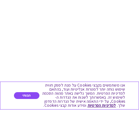
אנו משתמשים בקבצי Cookies על מנת לספק חווית
שימוש נוחה יותר למטרות אנליטיות ועוד, בהתאם
למדיניות הפרטיות. המשך גלישה באתר מהווה הסכמה
הבנתי
לשימוש זה. באפשרותך לשנות את הגדרות ה-
Cookies, על ידי התאמה אישית של הגדרות הדפדפן
שלך.
למדיניות הפרטיות
ומידע אודות קבצי Cookies.
מגוון המתנות
יום הולדת
לידות