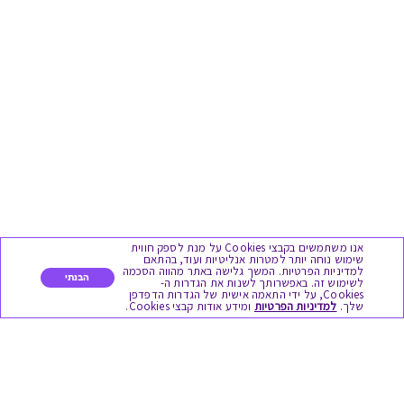
אנו משתמשים בקבצי Cookies על מנת לספק חווית
שימוש נוחה יותר למטרות אנליטיות ועוד, בהתאם
למדיניות הפרטיות. המשך גלישה באתר מהווה הסכמה
הבנתי
לשימוש זה. באפשרותך לשנות את הגדרות ה-
Cookies, על ידי התאמה אישית של הגדרות הדפדפן
שלך.
למדיניות הפרטיות
ומידע אודות קבצי Cookies.
מגוון המתנות
יום הולדת
לידות