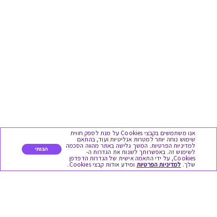
אנו משתמשים בקבצי Cookies על מנת לספק חווית
שימוש נוחה יותר למטרות אנליטיות ועוד, בהתאם
למדיניות הפרטיות. המשך גלישה באתר מהווה הסכמה
הבנתי
לשימוש זה. באפשרותך לשנות את הגדרות ה-
Cookies, על ידי התאמה אישית של הגדרות הדפדפן
שלך.
למדיניות הפרטיות
ומידע אודות קבצי Cookies.
מגוון המתנות
יום הולדת
לידות