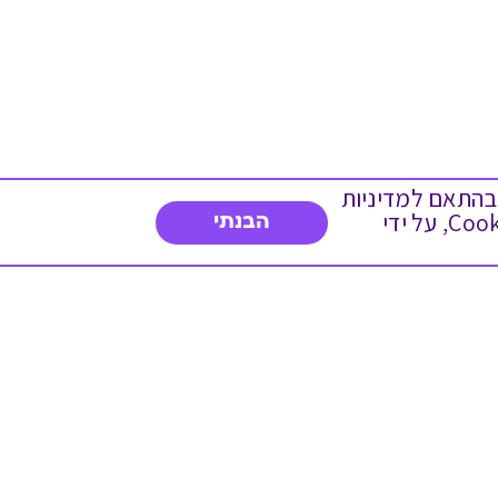
 ועוד, בהתאם למדיניות
הפרטיות. המשך גלישה באתר מהווה הסכמה לשימוש זה. באפשרותך לשנות את הגדרות ה- Cookies, על ידי
הבנתי
צרו איתנו קשר
03-5234754
א'-ה' 8:30-17:00
פנייה לשירות לקוחות