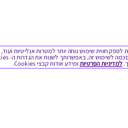
ים בקבצי Cookies על מנת לספק חווית שימוש נוחה יותר למטרות אנליטיות
.
למדיניות הפרטיות
ומידע אודות קבצי Cookies.
מגוון המתנות
שימושי
יום הולדת
בירור יתרה בגיפט קארד
לידות
שאלות נפוצות
תחרויות צוותיות
הצטרפות כספקים
תמריצים לסוכנים
תקנון האתר ותנאי שימוש
חגי תשרי
תקנון גיפט קארד