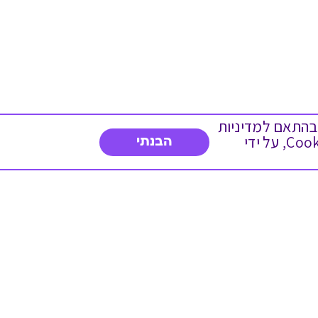
 ועוד, בהתאם למדיניות
הפרטיות. המשך גלישה באתר מהווה הסכמה לשימוש זה. באפשרותך לשנות את הגדרות ה- Cookies, על ידי
הבנתי
צרו איתנו קשר
03-5234754
א'-ה' 8:30-17:00
פנייה לשירות לקוחות