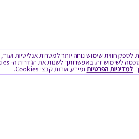
ים בקבצי Cookies על מנת לספק חווית שימוש נוחה יותר למטרות אנליטיות
.
למדיניות הפרטיות
ומידע אודות קבצי Cookies.
מגוון המתנות
שימושי
יום הולדת
בירור יתרה בגיפט קארד
לידות
שאלות נפוצות
תחרויות צוותיות
הצטרפות כספקים
תמריצים לסוכנים
תקנון האתר ותנאי שימוש
חגי תשרי
תקנון גיפט קארד