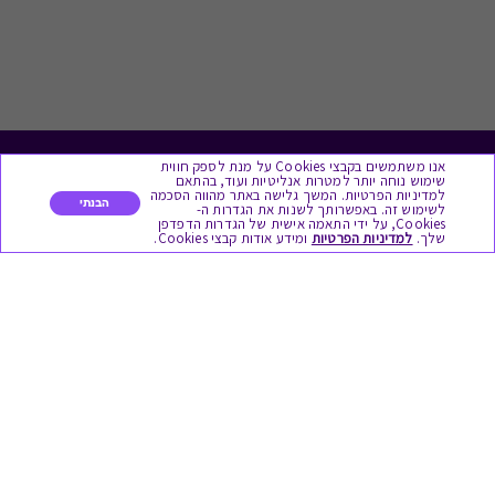
אנו משתמשים בקבצי Cookies על מנת לספק חווית
לתת מתנה
שימוש נוחה יותר למטרות אנליטיות ועוד, בהתאם
למדיניות הפרטיות. המשך גלישה באתר מהווה הסכמה
הבנתי
לשימוש זה. באפשרותך לשנות את הגדרות ה-
כל המתנות
Cookies, על ידי התאמה אישית של הגדרות הדפדפן
שלך.
למדיניות הפרטיות
ומידע אודות קבצי Cookies.
מתנות ללידה
מתנה למורה ולגננת לסוף שנה
מסעדות ובתי קפה
ארוחות בוקר
יקבים ומבשלות
צימרים ובתי מלון