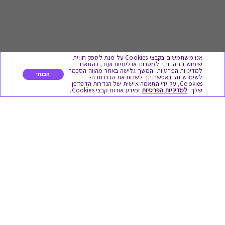
אנו משתמשים בקבצי Cookies על מנת לספק חווית
שימוש נוחה יותר למטרות אנליטיות ועוד, בהתאם
למדיניות הפרטיות. המשך גלישה באתר מהווה הסכמה
הבנתי
לשימוש זה. באפשרותך לשנות את הגדרות ה-
Cookies, על ידי התאמה אישית של הגדרות הדפדפן
לתת מתנה
שלך.
למדיניות הפרטיות
ומידע אודות קבצי Cookies.
כל המתנות
מתנות ללידה
מתנה למורה ולגננת לסוף שנה
מסעדות ובתי קפה
ארוחות בוקר
יקבים ומבשלות
צימרים ובתי מלון