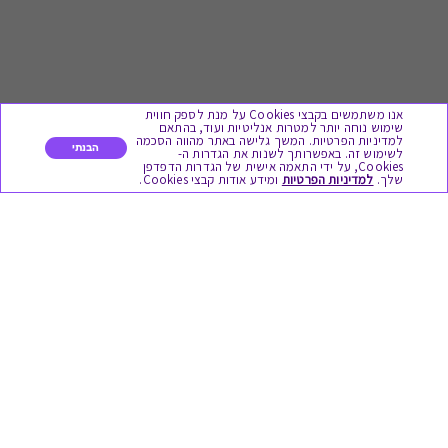
אנו משתמשים בקבצי Cookies על מנת לספק חווית
שימוש נוחה יותר למטרות אנליטיות ועוד, בהתאם
למדיניות הפרטיות. המשך גלישה באתר מהווה הסכמה
הבנתי
לשימוש זה. באפשרותך לשנות את הגדרות ה-
Cookies, על ידי התאמה אישית של הגדרות הדפדפן
לתת מתנה
שלך.
למדיניות הפרטיות
ומידע אודות קבצי Cookies.
כל המתנות
מתנות ללידה
מתנה למורה ולגננת לסוף שנה
מסעדות ובתי קפה
ארוחות בוקר
יקבים ומבשלות
צימרים ובתי מלון