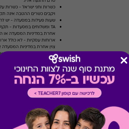
טרם ההגעה אליו.
כשרות וחגי ישראל
-
כשרות על 
ויקבים כשרים ההטבה אינה תקפ
שעות פעילות במסעדה
-
יש לה
TA ומשלוחים במסעדות
-
אחרת במדיניות המסעדה או הי
ארוחות עסקיות
-
לא כולל ארו
צוין אחרת במדיניות המסעדה א
תשלום תשר
-
לא ניתן לשלם 
מבצעים במסעדות/יקבים
-
כוללת 10% הנחה לתושבי אילת
* ניתן לממש שובר אחד בעסק
* הקוד מקנה מארז 24 בירות בוטיק לבחירה מהמגוון הקיים כולל משלוח.
* את ההטבה ניתן לממש גם כשובר בשו
*אופן המימוש: יש להיכנס לאתר
בסל הקניות
* משלוח לכל חלקי הארץ בין 3-6 ימי עסקים
* ימי פעילות א׳-ה׳ בין 9:00-17:00
* בירורים בטלפון: 02-3761330 או במייל bbx@beerbazaar.co.il
* אזהרה: צריכה מופרזת של אל