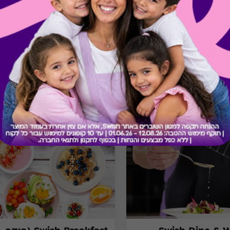
* לא תינתן תמורה ו/או פיצוי
* אין אפשרות להחזר כספי במק
* תמונה להמחשה בלבד
* חברת “Swish” אינה אחראית לטיב השירותים והם באחריות בית העסק בלבד.
מתנות ששווה לך להכיר