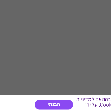
 ועוד, בהתאם למדיניות
הפרטיות. המשך גלישה באתר מהווה הסכמה לשימוש זה. באפשרותך לשנות את הגדרות ה- Cookies, על ידי
הבנתי