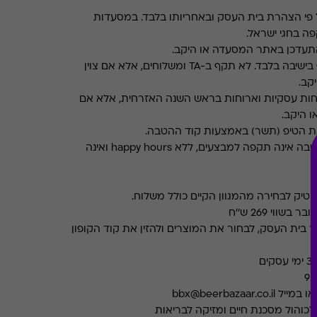
פי הצהרת בית העסק ובאחריותו בלבד. במסעדות
ה בחגי ישראל.
תעדכן באתר המסעדה או היקב.
תקף בישיבה בלבד. לא תקף ב-TA ומשלוחים, אלא אם צוין
קב.
חות עסקיות וארוחות בראש השנה האזרחית, אלא אם
ו היקב.
את הטיפ (תשר) באמצעות קוד ההטבה.
ההטבה אינה תקפה למבצעים, ללא happy hours ואינה
ה
וי 269 ש''ח
 בית העסק, לבחור את המוצרים ולהזין את קוד הקופון
כוהול מסכנת חיים ומזיקה לבריאות