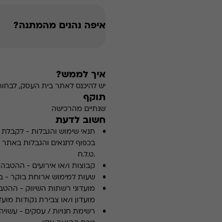
איפה נהנים מהמתנה?
איך לממש?
יש להיכנס לאתר בית העסק, לבחור 
תוקף
שנתיים מהרכישה
חשוב לדעת
תנאי שימוש והגבלות
-
לקבלת פ
.ט.ל.ח
קבוצות ו/או אירועים
-
ההטבה א
שעות למימוש ארוחת בוקר
-
ב
מועדוני רשתות השיווק
-
ההטבה
מועדון ו/או צבירת נקודות מועדו
רשימת חנויות / עסקים
-
עשויה