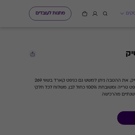
מתנות לעובדים
ביר בזאר- מארז של 24 בירות בוטיק. את ההטבה ניתן למשש גם כגיפט קארד בשווי 269
ש''ח. בירבזאר מבשלים בירת קראפט טרייה ומשובחת 100% כחול לבן. משלוח לכל חלקי