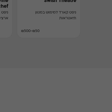
Wine
Swish Theatre
chef)
גיפט קארד למימוש במגוון
גיפט 
תיאטראות
ארצי
₪50-₪500