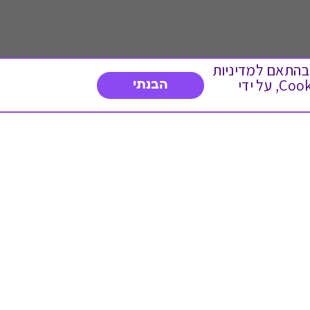
 ועוד, בהתאם למדיניות
הפרטיות. המשך גלישה באתר מהווה הסכמה לשימוש זה. באפשרותך לשנות את הגדרות ה- Cookies, על ידי
הבנתי
דברו איתנו
03-3737392
א'-ה' 9:00-17:00
פנייה לשירות לקוחות
תו תקן בינלאומי המעיד
על רמת האמינות,
המקצועיות ואיכות
השירות.