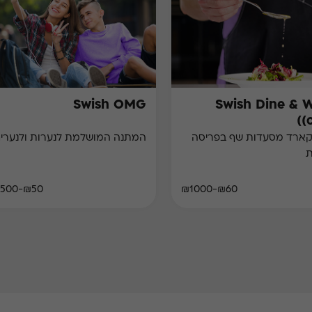
Swish OMG
Swish Dine & 
(
קארד מסעדות שף בפריסה
המתנה המושלמת לנערות ולנערים
ת
₪50-₪500
₪60-₪1000