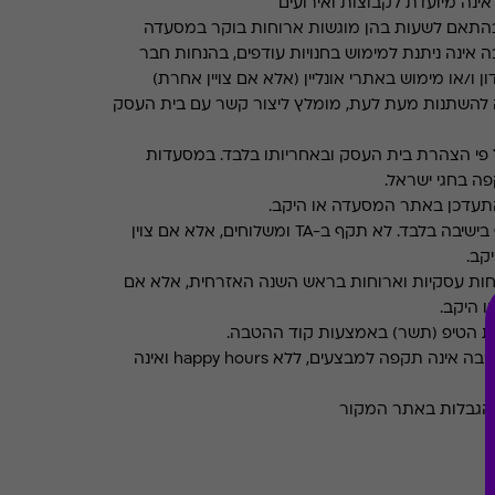
ינה מיועדת לקבוצות ואירועים
התאם לשעות בהן מוגשות ארוחות בוקר במסעדה
 אינה ניתנת למימוש בחנויות עודפים, בהנחות חבר
ן ו/או מימוש באתרי אונליין (אלא אם צויין אחרת)
 להשתנות מעת לעת, מומלץ ליצור קשר עם בית העסק
פי הצהרת בית העסק ובאחריותו בלבד. במסעדות
ה בחגי ישראל.
תעדכן באתר המסעדה או היקב.
תקף בישיבה בלבד. לא תקף ב-TA ומשלוחים, אלא אם צוין
קב.
חות עסקיות וארוחות בראש השנה האזרחית, אלא אם
ו היקב.
את הטיפ (תשר) באמצעות קוד ההטבה.
ההטבה אינה תקפה למבצעים, ללא happy hours ואינה
והגבלות באתר המקור