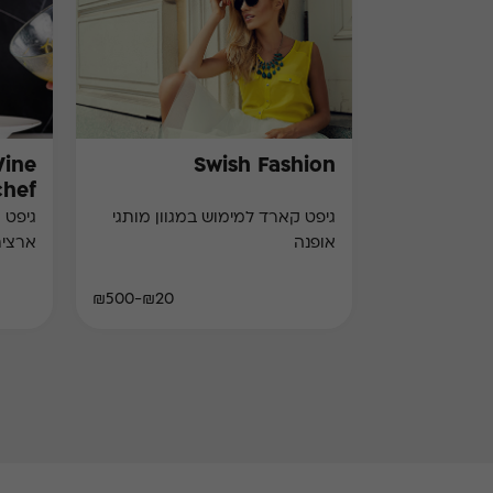
Wine
Swish Fashion
chef)
גיפט קארד למימוש במגוון מותגי
גיפט 
אופנה
ארצי
₪20-₪500