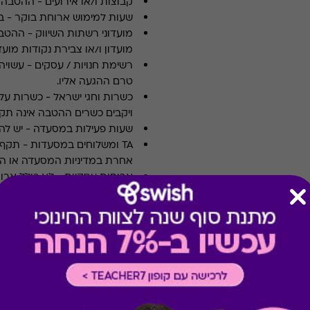
קבוצות ו/או אירועים
-
ההטבה א
שעות למימוש ארוחת בוקר
-
ב
מועדוני רשתות השיווק
-
ההטבה
מועדון ו/או צבירת נקודות מועדו
רשימת חנויות / עסקים
-
עשויה
טרם ההגעה אליו.
כשרות וחגי ישראל
-
כשרות על 
ויקבים כשרים ההטבה אינה תקפ
שעות פעילות במסעדה
-
יש לה
TA ומשלוחים במסעדות
-
אחרת במדיניות המסעדה או הי
ארוחות עסקיות
-
לא כולל ארו
צוין אחרת במדיניות המסעדה א
תשלום תשר
-
לא ניתן לשלם 
מבצעים במסעדות/יקבים
-
כוללת 10% הנחה לתושבי אילת
מימוש ההטבה בכפוף לתנאים 