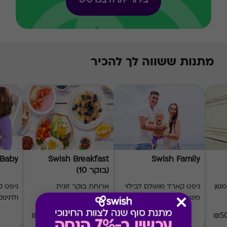
בירור יתרה בכרטיס
מתנות ששווה לך להכיר
 Baby
Swish Breakfast
Swish Family
(בוקר 10)
וון
גיפט קארד מושלם לבילוי
ארוחת בוקר זוגית
גיפט ק
משפחתי
במבחר מסעדות
ולתינוק
168 ₪
₪20-₪500