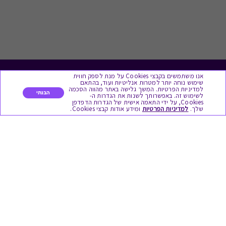
אנו משתמשים בקבצי Cookies על מנת לספק חווית
לתת מתנה
שימוש נוחה יותר למטרות אנליטיות ועוד, בהתאם
למדיניות הפרטיות. המשך גלישה באתר מהווה הסכמה
הבנתי
לשימוש זה. באפשרותך לשנות את הגדרות ה-
כל המתנות
Cookies, על ידי התאמה אישית של הגדרות הדפדפן
שלך.
למדיניות הפרטיות
ומידע אודות קבצי Cookies.
מתנות ללידה
מתנה למורה ולגננת לסוף שנה
מסעדות ובתי קפה
ארוחות בוקר
יקבים ומבשלות
צימרים ובתי מלון