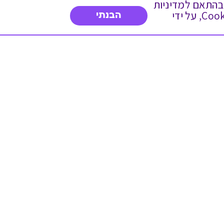
 ועוד, בהתאם למדיניות
הפרטיות. המשך גלישה באתר מהווה הסכמה לשימוש זה. באפשרותך לשנות את הגדרות ה- Cookies, על ידי
הבנתי
דברו איתנו
03-3737392
א'-ה' 9:00-17:00
פנייה לשירות לקוחות
תו תקן בינלאומי המעיד
על רמת האמינות,
המקצועיות ואיכות
השירות.