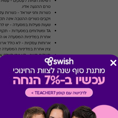
רשימת חנויות / עסקים
-
עשויה
טרם ההגעה אליו.
כשרות וחגי ישראל
-
כשרות על 
ויקבים כשרים ההטבה אינה תקפ
שעות פעילות במסעדה
-
יש לה
TA ומשלוחים במסעדות
-
אחרת במדיניות המסעדה או הי
ארוחות עסקיות
-
לא כולל ארו
צוין אחרת במדיניות המסעדה א
תשלום תשר
-
לא ניתן לשלם 
מבצעים במסעדות/יקבים
-
כוללת 10% הנחה לתושבי אילת
רכישה אונליין
-
רכישה בחלק מאת