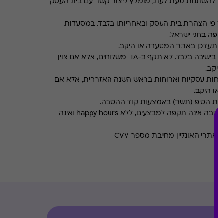
 להשתנות מעת לעת, מומלץ ליצור קשר עם בית העסק
פי הצהרת בית העסק ובאחריותו בלבד. במסעדות
ה בחגי ישראל.
תעדכן באתר המסעדה או היקב.
תקף בישיבה בלבד. לא תקף ב-TA ומשלוחים, אלא אם צוין
קב.
חות עסקיות וארוחות בראש השנה האזרחית, אלא אם
ו היקב.
את הטיפ (תשר) באמצעות קוד ההטבה.
ההטבה אינה תקפה למבצעים, ללא happy hours ואינה
רי האונליין מחייבת מספר CVV