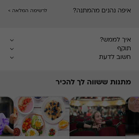
איפה נהנים מהמתנה?
לרשימה המלאה >
איך לממש?
תוקף
חשוב לדעת
מתנות ששווה לך להכיר
* בעונת השיא, חודשים יולי-אוגוסט, הזמנת
האירוח על בסיס מקום פנוי במרבית המלונות,
ותידרש תוספת תשלום על פי
המפורט
באתר
.
התשלום עבור התוספת
Swish