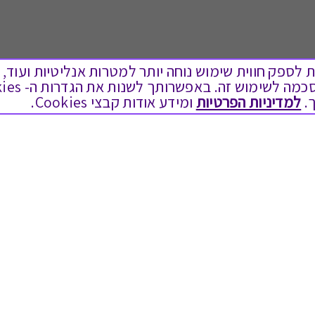
ים בקבצי Cookies על מנת לספק חווית שימוש נוחה יותר למטרות אנליטיות
.
למדיניות הפרטיות
ומידע אודות קבצי Cookies.
לתת מתנה
טוב לדעת
כל המתנות
בירור יתרה בגיפט קארד
מתנות ללידה
שאלות נפוצות
מתנה למורה ולגננת לסוף שנה
Swish בתקשורת
מסעדות ובתי קפה
שחזור קוד דיגיטלי
ארוחות בוקר
כניסה לעסקים
יקבים ומבשלות
תקנון האתר ותנאי שימוש
צימרים ובתי מלון
תקנון גיפט קארד
בילוי בספא
מדיניות פרטיות
מופעים והצגות
הקוד האתי