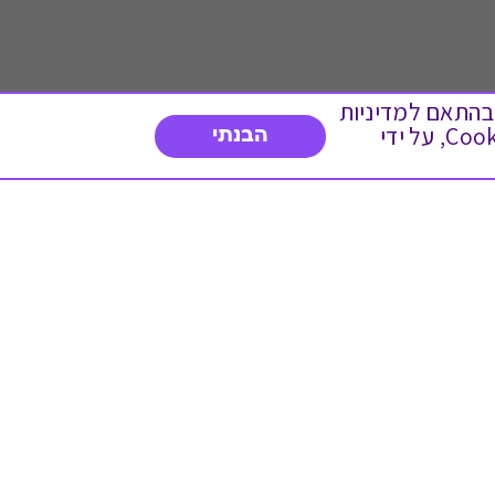
 ועוד, בהתאם למדיניות
הפרטיות. המשך גלישה באתר מהווה הסכמה לשימוש זה. באפשרותך לשנות את הגדרות ה- Cookies, על ידי
הבנתי
דברו איתנו
03-3737392
א'-ה' 9:00-17:00
פנייה לשירות לקוחות
תו תקן בינלאומי המעיד
על רמת האמינות,
המקצועיות ואיכות
השירות.