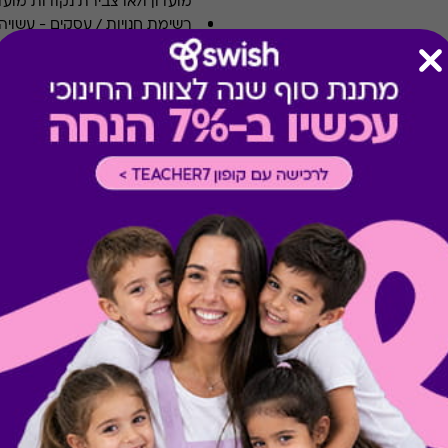
מועדון ו/או צבירת נקודות מועדו
רשימת חנויות / עסקים
-
עשויה
טרם ההגעה אליו.
רכישה אונליין
-
רכישה בחלק מאת
מימוש בצימרים ביולי ובאוגוסט
-
חגים ומועדים, אלא אם צוין אח
ותנאיו. ניתן לממש הטבה פעם 
העסק. ארוחת בוקר לא כלולה א
המוצר קיים ככרטיס מגנטי או קו
* לתשומת לבכם, ייתכנו עלויות 
המימוש יש לברר מול בית העס
מתנות ששווה לך להכיר