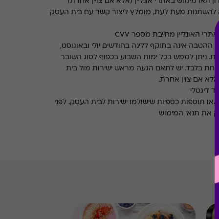
ן ו/או מימוש באתרי אונליין (אלא אם צויין אחרת)
 להשתנות מעת לעת, מומלץ ליצור קשר עם בית העסק
רי האונליין מחייבת מספר CVV
ההטבה אינה בתוקף ללינה בחודשים יולי ובאוגוסט,
רת. ניתן לממש בכל ימות השבוע בכפוף לסוג השובר
אחת בלבד. יש לתאם הגעה מראש ישירות מול בית
לא אם צוין אחרת.
ד דיגטלי
ו/או תוספות כספיות שישולמו ישירות לבית העסק. לפני
ק את תנאי המימוש