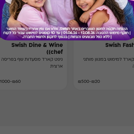
Swish Dine & Wine
Swish Fas
(chef)
קארד למימוש במגוון מותגי
גיפט קארד מסעדות שף בפריסה
ארצית
₪60-₪1000
₪20-₪500