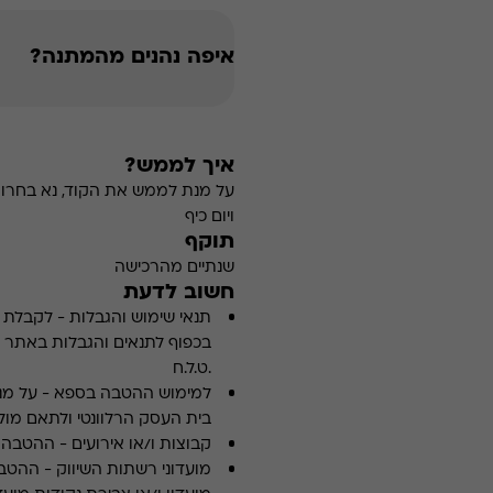
איפה נהנים מהמתנה?
איך לממש?
על מנת לממש את הקוד, נא בחרו 
ויום כיף
תוקף
שנתיים מהרכישה
חשוב לדעת
תנאי שימוש והגבלות
-
לקבלת פ
.ט.ל.ח
למימוש ההטבה בספא
-
על מנ
בית העסק הרלוונטי ולתאם מולו
קבוצות ו/או אירועים
-
ההטבה א
מועדוני רשתות השיווק
-
ההטבה