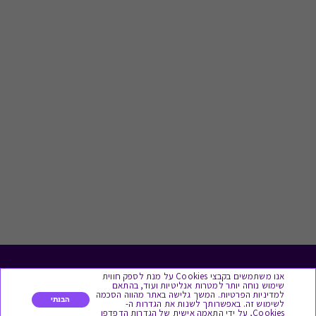
לתת מתנה
אנו משתמשים בקבצי Cookies על מנת לספק חווית
שימוש נוחה יותר למטרות אנליטיות ועוד, בהתאם
למדיניות הפרטיות. המשך גלישה באתר מהווה הסכמה
הבנתי
לשימוש זה. באפשרותך לשנות את הגדרות ה-
כל המתנות
Cookies, על ידי התאמה אישית של הגדרות הדפדפן