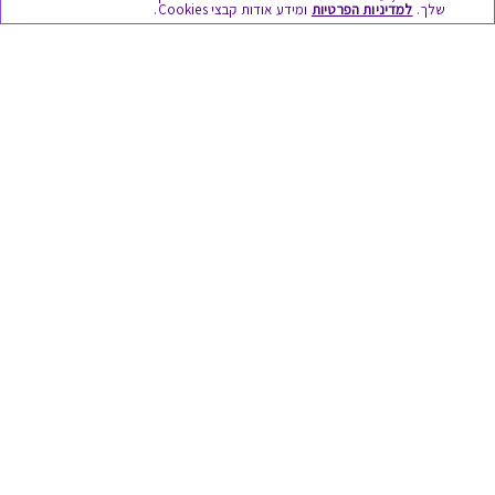
שלך.
למדיניות הפרטיות
ומידע אודות קבצי Cookies.
מתנות ללידה
מתנה למורה ולגננת לסוף שנה
מסעדות ובתי קפה
ארוחות בוקר
יקבים ומבשלות
צימרים ובתי מלון
בילוי בספא
מופעים והצגות
אופנה ולייף סטייל
מתנות לראש השנה
גיפט קארד
טוב לדעת