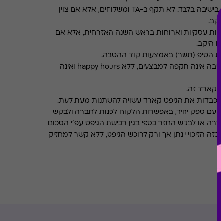
תקף בישיבה בלבד. לא תקף ב-TA ומשלוחים, אלא אם צוין
קב.
חות עסקיות וארוחות בראש השנה האזרחית, אלא אם
ו היקב.
את הטיפ (תשר) באמצעות קוד ההטבה.
ההטבה אינה תקפה למבצעים, ללא happy hours ואינה
 קארד זה.
מכבדות את הגיפט קארד עשויה להשתנות מעת לעת.
 עם ספק יחיד, באפשרות הלקוח לפנות לחברה ולבקש
ברה או לבקש החזר כספי בגין רכישת הגיפט עפ"י הסכום
ה הזיכוי יינתן אך ורק לרוכש הגיפט, ללא קשר למחזיק