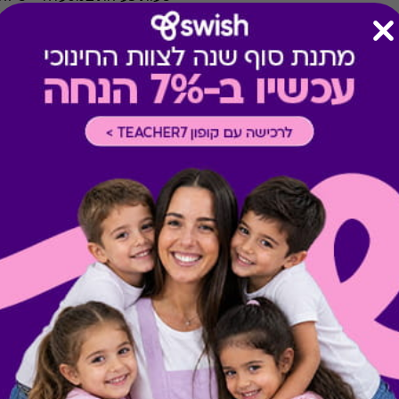
TA ומשלוחים במסעדות
-
אחרת במדיניות המסעדה או הי
ארוחות עסקיות
-
לא כולל ארו
צוין אחרת במדיניות המסעדה א
תשלום תשר
-
לא ניתן לשלם 
מבצעים במסעדות/יקבים
-
כוללת 10% הנחה לתושבי אילת
* קודי הנחה אינם תקפים בגיפט
* מבוהר כי רשימת הספקים ה
* במקרה של ירידת ספק מגיפט
כרטיס חלופי ממגוון כרטיסי הח
ששולם בפועל לחברה (במקרה כז
הגיפט בפועל).