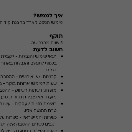
איך לממש?
מימוש הגיפט קארד בהצגת קוד הה
תוקף
5 שנים מהרכישה
חשוב לדעת
תנאי שימוש והגבלות
-
לקבלת פ
.ט.ל.ח
קבוצות ו/או אירועים
-
ההטבה א
שעות למימוש ארוחת בוקר
-
ב
מועדוני רשתות השיווק
-
ההטבה
מועדון ו/או צבירת נקודות מועדו
רשימת חנויות / עסקים
-
עשויה
טרם ההגעה אליו.
כשרות וחגי ישראל
-
כשרות על 
ויקבים כשרים ההטבה אינה תקפ
שעות פעילות במסעדה
-
יש לה