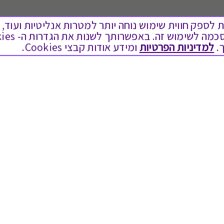
ים בקבצי Cookies על מנת לספק חווית שימוש נוחה יותר למטרות אנליטיות
לתת מתנה
טוב לדעת
.
למדיניות הפרטיות
ומידע אודות קבצי Cookies.
כל המתנות
בירור יתרה בגיפט קארד
מתנות ללידה
שאלות נפוצות
מתנה למורה ולגננת לסוף שנה
Swish בתקשורת
מסעדות ובתי קפה
שחזור קוד דיגיטלי
ארוחות בוקר
כניסה לעסקים
יקבים ומבשלות
תקנון האתר ותנאי שימוש
צימרים ובתי מלון
תקנון גיפט קארד
בילוי בספא
מדיניות פרטיות
מופעים והצגות
הקוד האתי
אופנה ולייף סטייל
הסדרי נגישות
מתנות לראש השנה
הצטרפות ספקים
גיפט קארד
מועדונים ותוכניות נאמנות