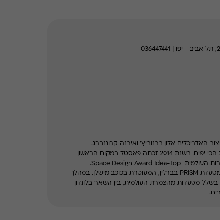
הבקשה שלנו היתה פשוטה: להיות הכי יפים. בשנת 2014 זכתה פאסטל במקום הראשון
Space Design Award .
גל בן-משה הוא שף ישראלי בעל מסעדת PRISM בברלין, המעוטרת בכוכב מישלן. במהלך
 בשלל מסעדות מהצמרת העולמית, בין השאר בלונדון
בים.