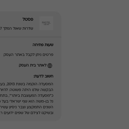
פסטל
שדרות שאול המלך 27, תל אביב - יפו | 036447441
שעות פתיחה
פרטים ניתן לקבל באתר העסק
לאתר בית העסק
חשוב לדעת:
המסעדה הוקמה בשנת 2013, בעיצוב האדריכלים אלון ברנוביץ' ואירנה קרוננברג.
כ״מסעדה המעוצבת ביותר״, בתחרות העולמית Idea-Top
השנים התמקצע וצבר ניסיון עשיר
ובשיקגו לצידם של שפים ידועים ר