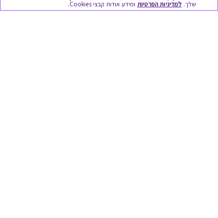
שלך.
למדיניות הפרטיות
ומידע אודות קבצי Cookies.
מתנות ללידה
מתנה למורה ולגננת לסוף שנה
מסעדות ובתי קפה
ארוחות בוקר
יקבים ומבשלות
צימרים ובתי מלון
בילוי בספא
מופעים והצגות
אופנה ולייף סטייל
מתנות לראש השנה
גיפט קארד
טוב לדעת