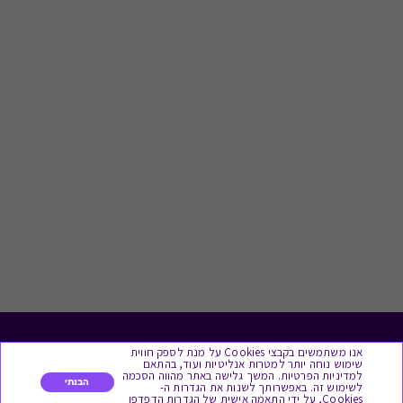
לתת מתנה
אנו משתמשים בקבצי Cookies על מנת לספק חווית
שימוש נוחה יותר למטרות אנליטיות ועוד, בהתאם
למדיניות הפרטיות. המשך גלישה באתר מהווה הסכמה
הבנתי
לשימוש זה. באפשרותך לשנות את הגדרות ה-
כל המתנות
Cookies, על ידי התאמה אישית של הגדרות הדפדפן