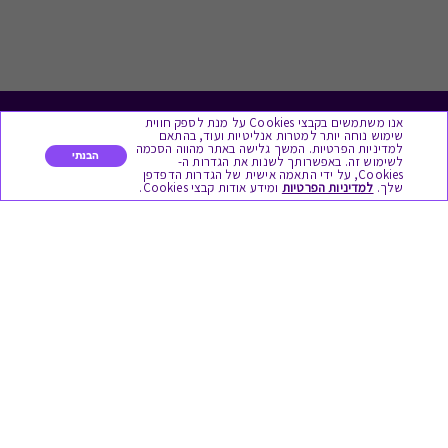
אנו משתמשים בקבצי Cookies על מנת לספק חווית
לתת מתנה
שימוש נוחה יותר למטרות אנליטיות ועוד, בהתאם
למדיניות הפרטיות. המשך גלישה באתר מהווה הסכמה
הבנתי
לשימוש זה. באפשרותך לשנות את הגדרות ה-
Cookies, על ידי התאמה אישית של הגדרות הדפדפן
כל המתנות
שלך.
למדיניות הפרטיות
ומידע אודות קבצי Cookies.
מתנות ללידה
מתנה למורה ולגננת לסוף שנה
מסעדות ובתי קפה
ארוחות בוקר
יקבים ומבשלות
צימרים ובתי מלון
בילוי בספא