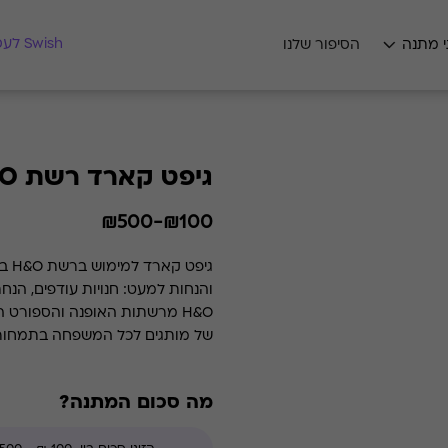
מצאו לי מתנה
Swish לעסקים
י מתנה
הסיפור שלנו
גיפט קארד רשת H&O
₪100-₪500
גיפ
והנחות למעט: חנויות עודפים, הנח
H&O מרשתות האופנה והספורט 
של מותגים לכל המשפחה בתמחור אט
המשפחה עם מגוון רחב של מותגים ב
הלבשה תחתונה, אאוטדור, חיילים, 
מה סכום המתנה?