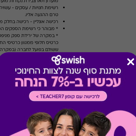
מועדון ו/או צבירת נקודות מועדו
רשימת חנויות / עסקים
-
עשויה
טרם ההגעה אליו.
רכישה אונליין
-
רכישה בחלק מאת
* מבוהר כי רשימת הספקים ה
* במקרה של ירידת ספק מגיפט
כרטיס חלופי ממגוון כרטיסי הח
ששולם בפועל לחברה (במקרה כז
הגיפט בפועל).
קיבלת מתנה כזו?