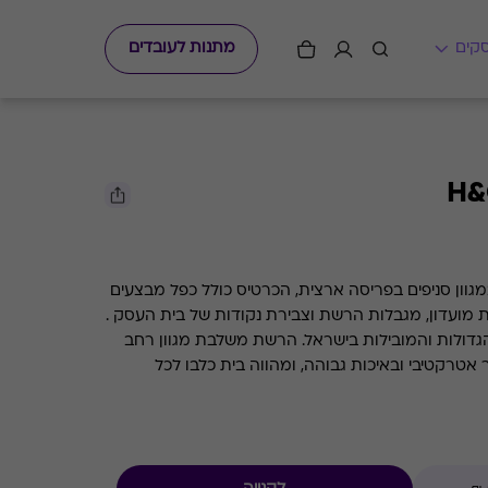
מתנות לעובדים
ט קארד למימוש ברשת H&O במגוון סניפים בפריסה ארצית, הכרטיס כולל כפל מבצעים
ת מועדון, מגבלות הרשת וצבירת נקודות של בית העסק .
הגדולות והמובילות בישראל. הרשת משלבת מגוון רחב
רקטיבי ובאיכות גבוהה, ומהווה בית כלבו לכל
מגוון מחלקות לנשים, גברים, ילדים, תינוקות, ספורט,
טקסטיל בית ובישום.