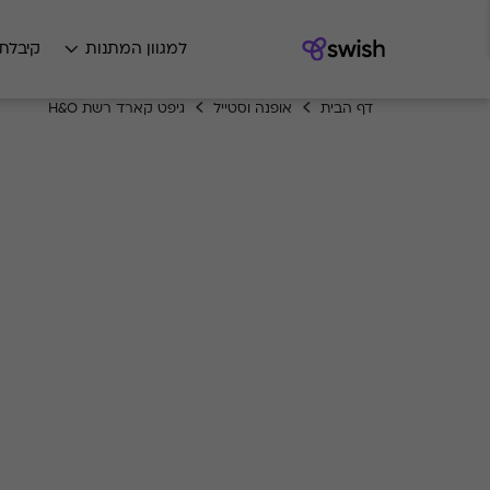
למגוון המתנות
קיבלת
דף הבית
אופנה וסטייל
גיפט קארד רשת H&O