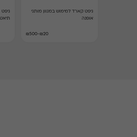
גיפט קארד למימוש במגוון מותגי
אופנה
תיאט
₪20-₪500