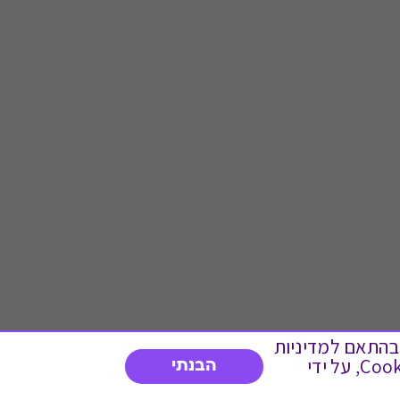
 ועוד, בהתאם למדיניות
הפרטיות. המשך גלישה באתר מהווה הסכמה לשימוש זה. באפשרותך לשנות את הגדרות ה- Cookies, על ידי
הבנתי
דברו איתנו